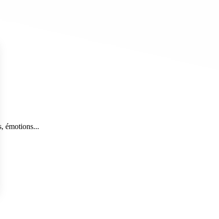
, émotions...
s Options