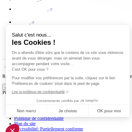
Salut c'est nous...
les Cookies !
On a attendu d'être sûrs que le contenu de ce site vous intéresse
avant de vous déranger, mais on aimerait bien vous
accompagner pendant votre visite...
C'est OK pour vous ?
Reçois par email ta dose officielle de Clermont Foot 63 : actus, matchs
Pour modifier vos préférences par la suite, cliquez sur le lien
'Préférences de cookies' situé dans le pied de page.
Je m'inscris à la newsletter
Lire la politique de confidentialité
Pied de page (liens légaux)
Consentements certifiés par
© 2026 Clermont Foot 63
Présentation Générale
Non merci
Je choisis
OK pour moi
Mentions légales
Politique de confidentialité
Axeptio consent
Plan du site
Plateforme de Gestion du Consentement : Personnalisez vo
Accessibilité: Partiellement conforme