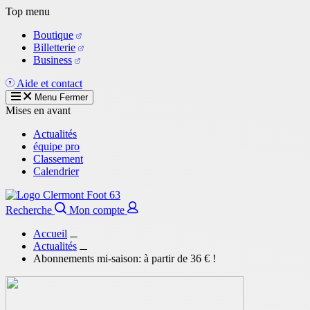
Aller
Top menu
au
Boutique
contenu
Billetterie
principal
Business
Aide et contact
Menu
Fermer
Mises en avant
Actualités
équipe pro
Classement
Calendrier
Recherche
Mon compte
Accueil
Actualités
Abonnements mi-saison: à partir de 36 € !