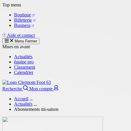
Aller
Top menu
au
Boutique
contenu
Billetterie
principal
Business
Aide et contact
Menu
Fermer
Mises en avant
Actualités
équipe pro
Classement
Calendrier
Recherche
Mon compte
Accueil
Actualités
Abonnements mi-saison