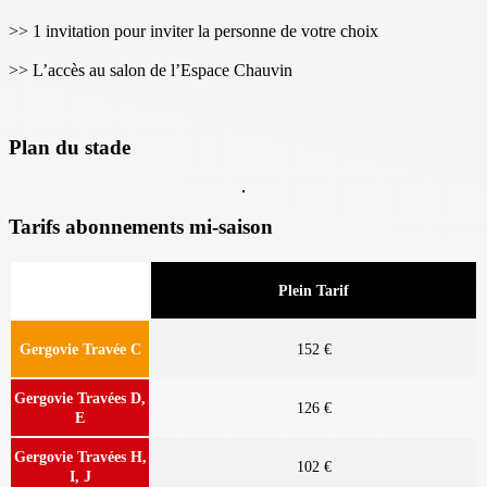
>> 1 invitation pour inviter la personne de votre choix
>> L’accès au salon de l’Espace Chauvin
Plan du stade
Tarifs abonnements mi-saison
Plein Tarif
Gergovie Travée C
152 €
Gergovie Travées D,
126 €
E
Gergovie Travées H,
102 €
I, J