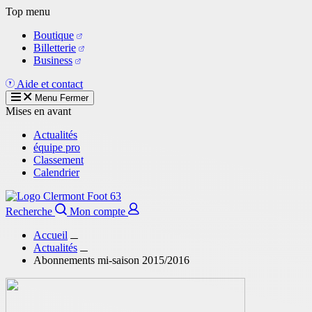
Aller
Top menu
au
Boutique
contenu
Billetterie
principal
Business
Aide et contact
Menu
Fermer
Mises en avant
Actualités
équipe pro
Classement
Calendrier
Recherche
Mon compte
Accueil
Actualités
Abonnements mi-saison 2015/2016