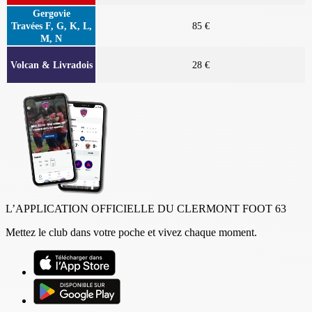
Gergovie
Travées F, G, K, L,
85 €
M, N
Volcan & Livradois
28 €
L’APPLICATION OFFICIELLE DU CLERMONT FOOT 63
Mettez le club dans votre poche et vivez chaque moment.