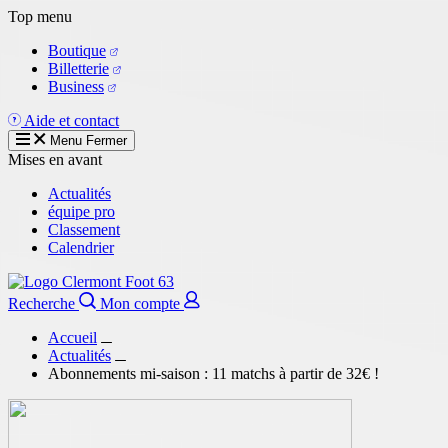
Aller
Top menu
au
Boutique
contenu
Billetterie
principal
Business
Aide et contact
Menu
Fermer
Mises en avant
Actualités
équipe pro
Classement
Calendrier
Recherche
Mon compte
Accueil
Actualités
Abonnements mi-saison : 11 matchs à partir de 32€ !