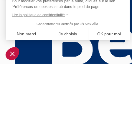
Pour modifier vos préférences par la suite, cliquez sur le lien
'Préférences de cookies' situé dans le pied de page.
Lire la politique de confidentialité
Consentements certifiés par
Non merci
Je choisis
OK pour moi
Axeptio consent
Plateforme de Gestion du Consentement : Personnalisez vo
Notre plateforme vous permet d'adapter et de gérer vos param