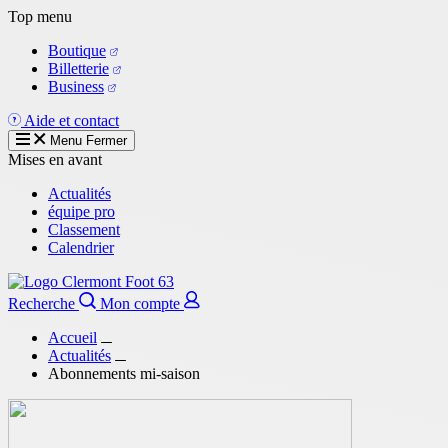
Aller
Top menu
au
Boutique
contenu
Billetterie
principal
Business
Aide et contact
Menu
Fermer
Mises en avant
Actualités
équipe pro
Classement
Calendrier
Recherche
Mon compte
Accueil
Actualités
Abonnements mi-saison