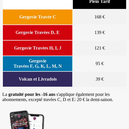
Plein Tarif
Gergovie Travée C
168 €
Gergovie Travées D, E
139 €
Gergovie Travées H, I, J
121 €
Gergovie
95 €
Travées F, G, K, L, M, N
Volcan et Livradois
39 €
La
gratuité pour les -16 ans
s'applique également pour les
abonnements, excepté travées C, D et E: 20 € la demi-saison.