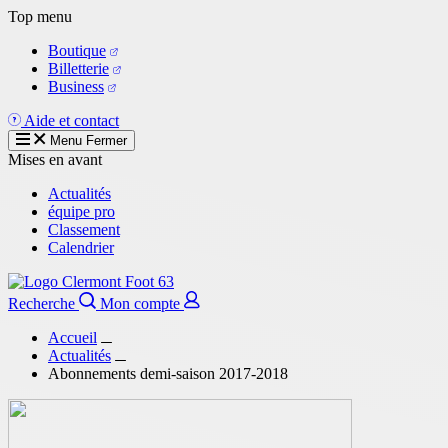
Aller
Top menu
au
Boutique
contenu
Billetterie
principal
Business
Aide et contact
Menu
Fermer
Mises en avant
Actualités
équipe pro
Classement
Calendrier
Recherche
Mon compte
Accueil
Actualités
Abonnements demi-saison 2017-2018