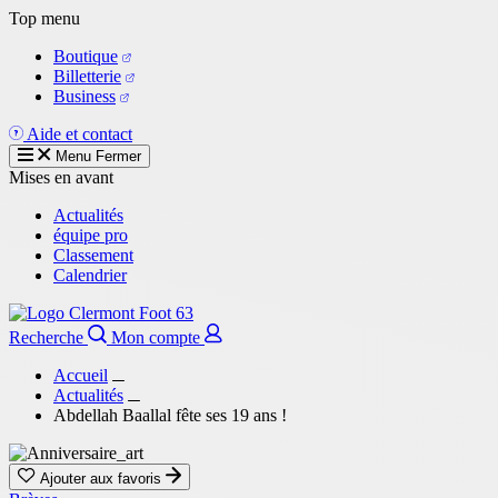
Aller
Top menu
au
Boutique
contenu
Billetterie
principal
Business
Aide et contact
Menu
Fermer
Mises en avant
Actualités
équipe pro
Classement
Calendrier
Recherche
Mon compte
Accueil
Actualités
Abdellah Baallal fête ses 19 ans !
Ajouter aux favoris