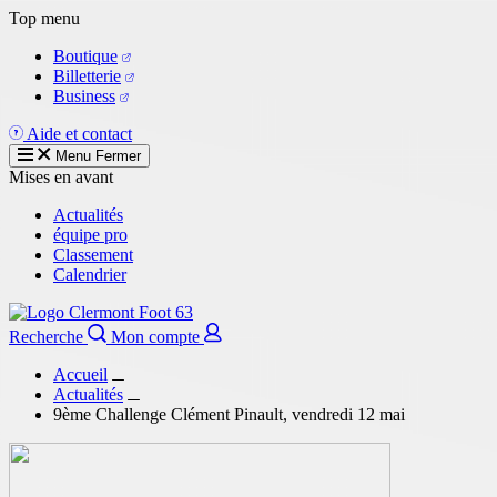
Aller
Top menu
au
Boutique
contenu
Billetterie
principal
Business
Aide et contact
Menu
Fermer
Mises en avant
Actualités
équipe pro
Classement
Calendrier
Recherche
Mon compte
Accueil
Actualités
9ème Challenge Clément Pinault, vendredi 12 mai