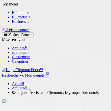
Aller
Top menu
au
Boutique
contenu
Billetterie
principal
Business
Aide et contact
Menu
Fermer
Mises en avant
Actualités
équipe pro
Classement
Calendrier
Recherche
Mon compte
Accueil
Actualités
8ème journée / Istres - Clermont : le groupe clermontois