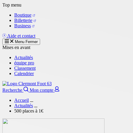
Aller
Top menu
au
Boutique
contenu
Billetterie
principal
Business
Aide et contact
Menu
Fermer
Mises en avant
Actualités
équipe pro
Classement
Calendrier
Recherche
Mon compte
Accueil
Actualités
500 places à 1€