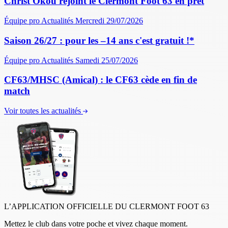
Christ Okou rejoint le Clermont Foot 63 en prêt
Équipe pro
Actualités
Mercredi 29/07/2026
Saison 26/27 : pour les –14 ans c'est gratuit !*
Équipe pro
Actualités
Samedi 25/07/2026
CF63/MHSC (Amical) : le CF63 cède en fin de
match
Voir toutes les actualités
L’APPLICATION OFFICIELLE DU CLERMONT FOOT 63
Mettez le club dans votre poche et vivez chaque moment.