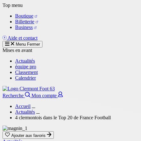
Aller
Top menu
au
Boutique
contenu
Billetterie
principal
Business
Aide et contact
Menu
Fermer
Mises en avant
Actualités
équipe pro
Classement
Calendrier
Recherche
Mon compte
Accueil
Actualités
4 clermontois dans le Top 20 de France Football
Ajouter aux favoris