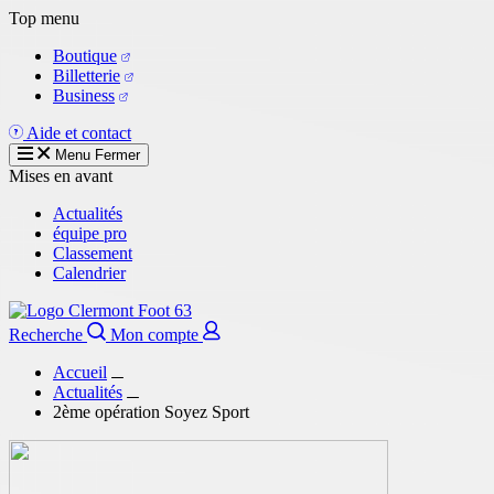
Aller
Top menu
au
Boutique
contenu
Billetterie
principal
Business
Aide et contact
Menu
Fermer
Mises en avant
Actualités
équipe pro
Classement
Calendrier
Recherche
Mon compte
Accueil
Actualités
2ème opération Soyez Sport