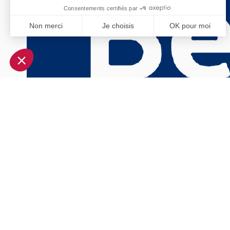
Consentements certifiés par
Non merci
Je choisis
OK pour moi
Axeptio consent
Plateforme de Gestion du Consentement : Personnalisez vo
Notre plateforme vous permet d'adapter et de gérer vos param