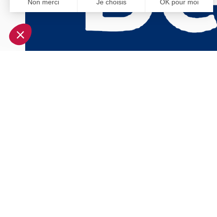
Non merci
Je choisis
OK pour moi
Axeptio consent
Plateforme de Gestion du Consentement : Personnalisez vo
Notre plateforme vous permet d'adapter et de gérer vos param