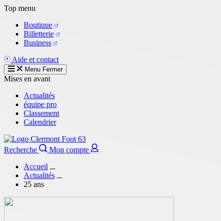
Aller
Top menu
au
Boutique
contenu
Billetterie
principal
Business
Aide et contact
Menu
Fermer
Mises en avant
Actualités
équipe pro
Classement
Calendrier
Recherche
Mon compte
Accueil
Actualités
25 ans