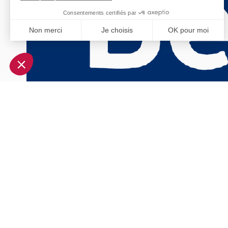
Consentements certifiés par
Non merci
Je choisis
OK pour moi
Axeptio consent
Plateforme de Gestion du Consentement : Personnalisez vo
Notre plateforme vous permet d'adapter et de gérer vos param