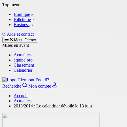
Aller
Top menu
au
Boutique
contenu
Billetterie
principal
Business
Aide et contact
Menu
Fermer
Mises en avant
Actualités
équipe pro
Classement
Calendrier
Recherche
Mon compte
Accueil
Actualités
2013/2014 : Le calendrier dévoilé le 13 juin