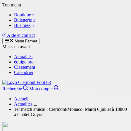
Aller
Top menu
au
Boutique
contenu
Billetterie
principal
Business
Aide et contact
Menu
Fermer
Mises en avant
Actualités
équipe pro
Classement
Calendrier
Recherche
Mon compte
Accueil
Actualités
1er match amical : Clermont/Monaco, Mardi 6 juillet à 18h00
à Châtel-Guyon