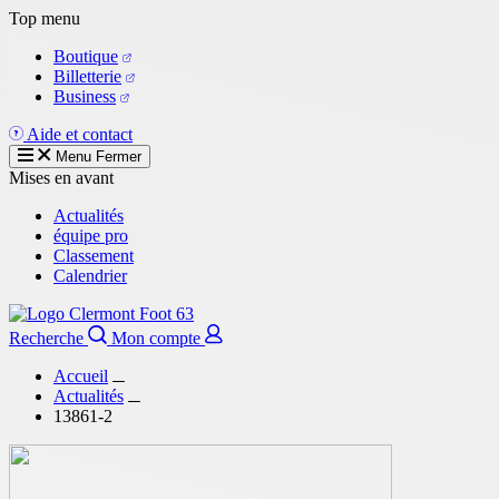
Aller
Top menu
au
Boutique
contenu
Billetterie
principal
Business
Aide et contact
Menu
Fermer
Mises en avant
Actualités
équipe pro
Classement
Calendrier
Recherche
Mon compte
Accueil
Actualités
13861-2