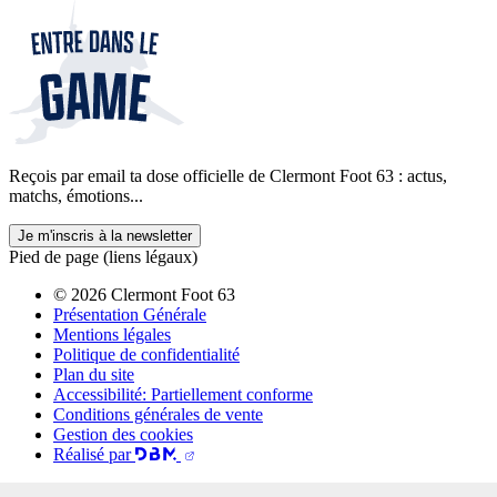
Reçois par email ta dose officielle de Clermont Foot 63 : actus,
matchs, émotions...
Je m'inscris à la newsletter
Pied de page (liens légaux)
© 2026 Clermont Foot 63
Présentation Générale
Mentions légales
Politique de confidentialité
Plan du site
Accessibilité: Partiellement conforme
Conditions générales de vente
Gestion des cookies
Réalisé par