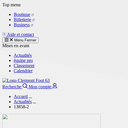
Aller
Top menu
au
Boutique
contenu
Billetterie
principal
Business
Aide et contact
Menu
Fermer
Mises en avant
Actualités
équipe pro
Classement
Calendrier
Recherche
Mon compte
Accueil
Actualités
13858-2