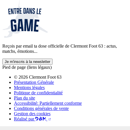
Reçois par email ta dose officielle de Clermont Foot 63 : actus,
matchs, émotions...
Je m'inscris à la newsletter
Pied de page (liens légaux)
© 2026 Clermont Foot 63
Présentation Générale
Mentions légales
Politique de confidentialité
Plan du site
Accessibilité: Partiellement conforme
Conditions générales de vente
Gestion des cookies
Réalisé par