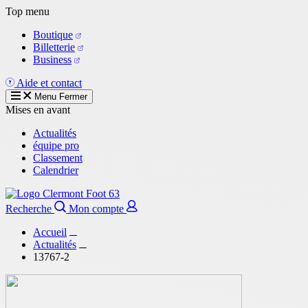
Aller
Top menu
au
Boutique
contenu
Billetterie
principal
Business
Aide et contact
Menu
Fermer
Mises en avant
Actualités
équipe pro
Classement
Calendrier
Recherche
Mon compte
Accueil
Actualités
13767-2