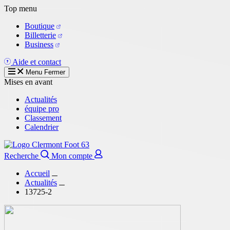
Aller
Top menu
au
Boutique
contenu
Billetterie
principal
Business
Aide et contact
Menu
Fermer
Mises en avant
Actualités
équipe pro
Classement
Calendrier
Recherche
Mon compte
Accueil
Actualités
13725-2