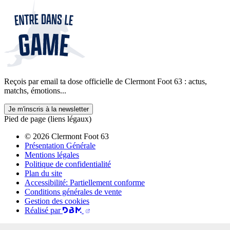
Reçois par email ta dose officielle de Clermont Foot 63 : actus,
matchs, émotions...
Je m'inscris à la newsletter
Pied de page (liens légaux)
© 2026 Clermont Foot 63
Présentation Générale
Mentions légales
Politique de confidentialité
Plan du site
Accessibilité: Partiellement conforme
Conditions générales de vente
Gestion des cookies
Réalisé par