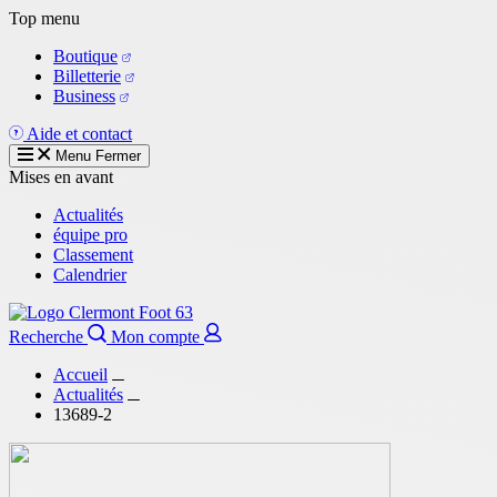
Aller
Top menu
au
Boutique
contenu
Billetterie
principal
Business
Aide et contact
Menu
Fermer
Mises en avant
Actualités
équipe pro
Classement
Calendrier
Recherche
Mon compte
Accueil
Actualités
13689-2