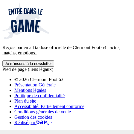
Reçois par email ta dose officielle de Clermont Foot 63 : actus,
matchs, émotions...
Je m'inscris à la newsletter
Pied de page (liens légaux)
© 2026 Clermont Foot 63
Présentation Générale
Mentions légales
Politique de confidentialité
Plan du site
Accessibilité: Partiellement conforme
Conditions générales de vente
Gestion des cookies
Réalisé par