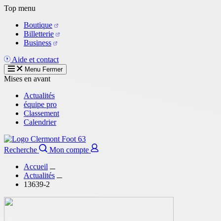
Aller
Top menu
au
Boutique
contenu
Billetterie
principal
Business
Aide et contact
Menu
Fermer
Mises en avant
Actualités
équipe pro
Classement
Calendrier
Recherche
Mon compte
Accueil
Actualités
13639-2