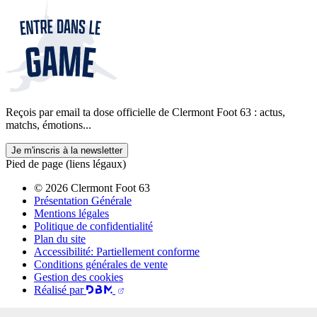
Reçois par email ta dose officielle de Clermont Foot 63 : actus,
matchs, émotions...
Je m'inscris à la newsletter
Pied de page (liens légaux)
© 2026 Clermont Foot 63
Présentation Générale
Mentions légales
Politique de confidentialité
Plan du site
Accessibilité: Partiellement conforme
Conditions générales de vente
Gestion des cookies
Réalisé par