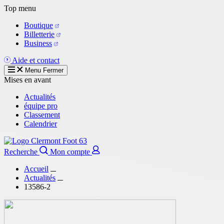
Aller
Top menu
au
Boutique
contenu
Billetterie
principal
Business
Aide et contact
Menu
Fermer
Mises en avant
Actualités
équipe pro
Classement
Calendrier
Recherche
Mon compte
Accueil
Actualités
13586-2