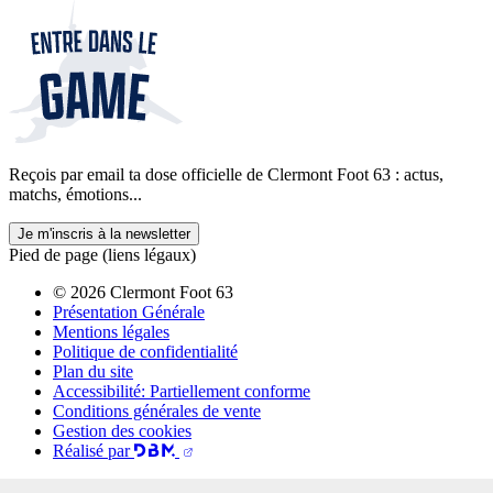
Reçois par email ta dose officielle de Clermont Foot 63 : actus,
matchs, émotions...
Je m'inscris à la newsletter
Pied de page (liens légaux)
© 2026 Clermont Foot 63
Présentation Générale
Mentions légales
Politique de confidentialité
Plan du site
Accessibilité: Partiellement conforme
Conditions générales de vente
Gestion des cookies
Réalisé par