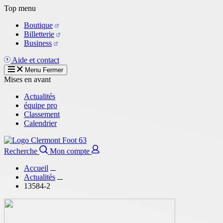
Aller
Top menu
au
Boutique
contenu
Billetterie
principal
Business
Aide et contact
Menu
Fermer
Mises en avant
Actualités
équipe pro
Classement
Calendrier
Recherche
Mon compte
Accueil
Actualités
13584-2