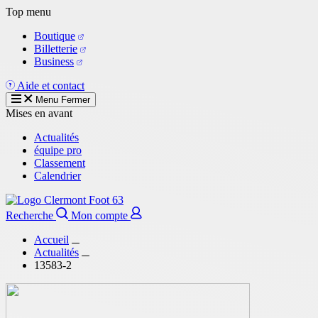
Aller
Top menu
au
Boutique
contenu
Billetterie
principal
Business
Aide et contact
Menu
Fermer
Mises en avant
Actualités
équipe pro
Classement
Calendrier
Recherche
Mon compte
Accueil
Actualités
13583-2