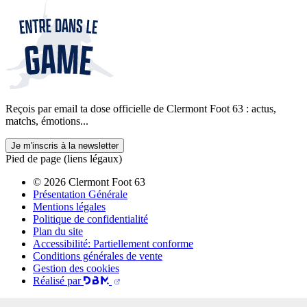
Reçois par email ta dose officielle de Clermont Foot 63 : actus,
matchs, émotions...
Je m'inscris à la newsletter
Pied de page (liens légaux)
© 2026 Clermont Foot 63
Présentation Générale
Mentions légales
Politique de confidentialité
Plan du site
Accessibilité: Partiellement conforme
Conditions générales de vente
Gestion des cookies
Réalisé par