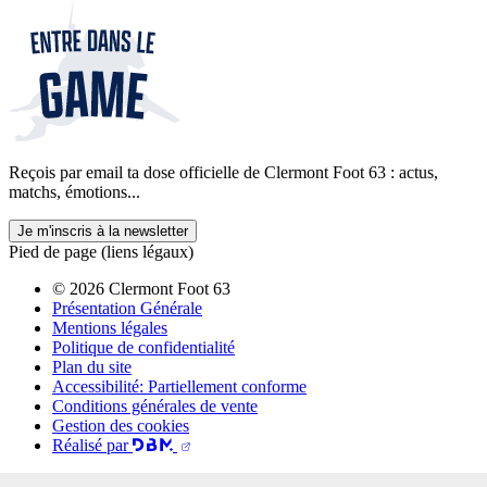
Reçois par email ta dose officielle de Clermont Foot 63 : actus,
matchs, émotions...
Je m'inscris à la newsletter
Pied de page (liens légaux)
© 2026 Clermont Foot 63
Présentation Générale
Mentions légales
Politique de confidentialité
Plan du site
Accessibilité: Partiellement conforme
Conditions générales de vente
Gestion des cookies
Réalisé par