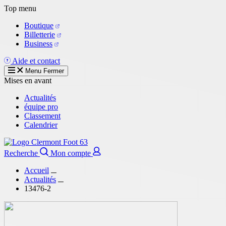
Aller
Top menu
au
Boutique
contenu
Billetterie
principal
Business
Aide et contact
Menu
Fermer
Mises en avant
Actualités
équipe pro
Classement
Calendrier
Recherche
Mon compte
Accueil
Actualités
13476-2