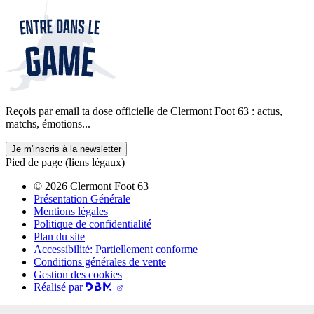
Reçois par email ta dose officielle de Clermont Foot 63 : actus,
matchs, émotions...
Je m'inscris à la newsletter
Pied de page (liens légaux)
© 2026 Clermont Foot 63
Présentation Générale
Mentions légales
Politique de confidentialité
Plan du site
Accessibilité: Partiellement conforme
Conditions générales de vente
Gestion des cookies
Réalisé par