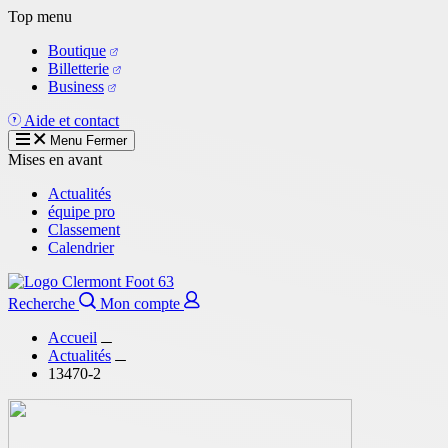
Aller
Top menu
au
Boutique
contenu
Billetterie
principal
Business
Aide et contact
Menu
Fermer
Mises en avant
Actualités
équipe pro
Classement
Calendrier
Recherche
Mon compte
Accueil
Actualités
13470-2