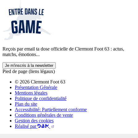
Reçois par email ta dose officielle de Clermont Foot 63 : actus,
matchs, émotions...
Je m'inscris à la newsletter
Pied de page (liens légaux)
© 2026 Clermont Foot 63
Présentation Générale
Mentions légales
Politique de confidentialité
Plan du site
Accessibilité: Partiellement conforme
Conditions générales de vente
Gestion des cookies
Réalisé par