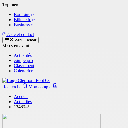
Aller
Top menu
au
Boutique
contenu
Billetterie
principal
Business
Aide et contact
Menu
Fermer
Mises en avant
Actualités
équipe pro
Classement
Calendrier
Recherche
Mon compte
Accueil
Actualités
13469-2