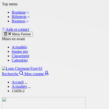
Aller
Top menu
au
Boutique
contenu
Billetterie
principal
Business
Aide et contact
Menu
Fermer
Mises en avant
Actualités
équipe pro
Classement
Calendrier
Recherche
Mon compte
Accueil
Actualités
13450-2