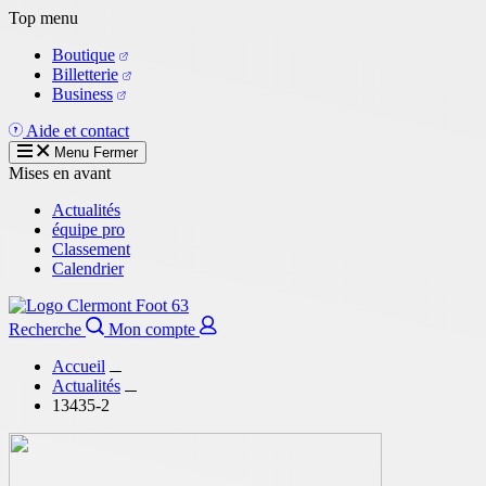
Aller
Top menu
au
Boutique
contenu
Billetterie
principal
Business
Aide et contact
Menu
Fermer
Mises en avant
Actualités
équipe pro
Classement
Calendrier
Recherche
Mon compte
Accueil
Actualités
13435-2