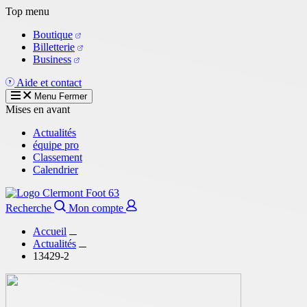
Aller
Top menu
au
Boutique
contenu
Billetterie
principal
Business
Aide et contact
Menu
Fermer
Mises en avant
Actualités
équipe pro
Classement
Calendrier
Recherche
Mon compte
Accueil
Actualités
13429-2