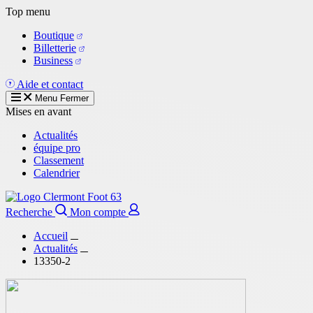
Aller
Top menu
au
Boutique
contenu
Billetterie
principal
Business
Aide et contact
Menu
Fermer
Mises en avant
Actualités
équipe pro
Classement
Calendrier
Recherche
Mon compte
Accueil
Actualités
13350-2