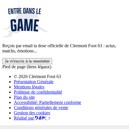
Reçois par email ta dose officielle de Clermont Foot 63 : actus,
matchs, émotions...
Je m'inscris à la newsletter
Pied de page (liens légaux)
© 2026 Clermont Foot 63
Présentation Générale
Mentions légales
Politique de confidentialité
Plan du site
Accessibilité: Partiellement conforme
Conditions générales de vente
Gestion des cookies
Réalisé par