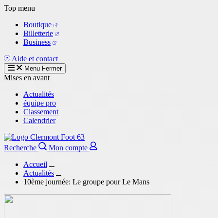
Aller
Top menu
au
Boutique
contenu
Billetterie
principal
Business
Aide et contact
Menu
Fermer
Mises en avant
Actualités
équipe pro
Classement
Calendrier
Recherche
Mon compte
Accueil
Actualités
10ème journée: Le groupe pour Le Mans