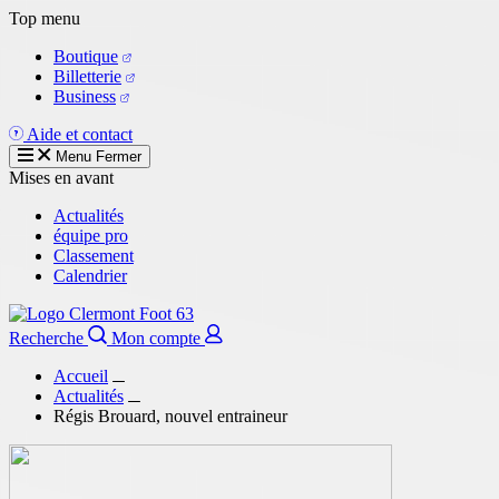
Aller
Top menu
au
Boutique
contenu
Billetterie
principal
Business
Aide et contact
Menu
Fermer
Mises en avant
Actualités
équipe pro
Classement
Calendrier
Recherche
Mon compte
Accueil
Actualités
Régis Brouard, nouvel entraineur