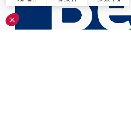
Non merci
Je choisis
OK pour moi
Axeptio consent
Plateforme de Gestion du Consentement : Personnalisez vo
Notre plateforme vous permet d'adapter et de gérer vos param