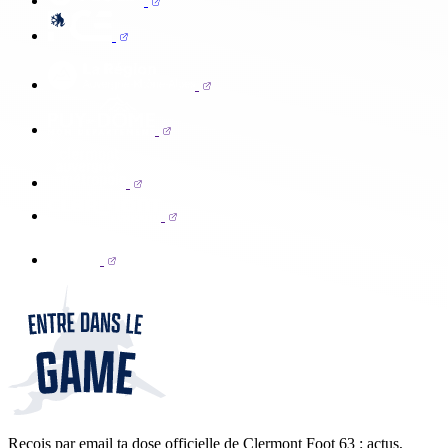
Reçois par email ta dose officielle de Clermont Foot 63 : actus,