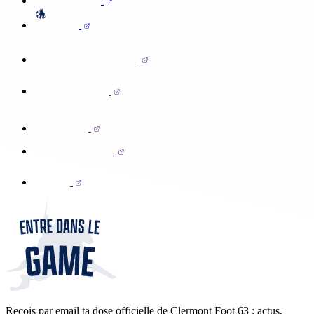
Reçois par email ta dose officielle de Clermont Foot 63 : actus,