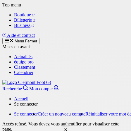
Aller
Top menu
au
Boutique
contenu
Billetterie
principal
Business
Aide et contact
Menu
Fermer
Mises en avant
Actualités
équipe pro
Classement
Calendrier
Recherche
Mon compte
Accueil
Se connecter
Se connecter
Créer un nouveau compte
Réinitialiser votre mot d
Onglets
Message
Accès refusé. Vous devez vous authentifier pour visualiser cette
principaux
d'erreur
page.