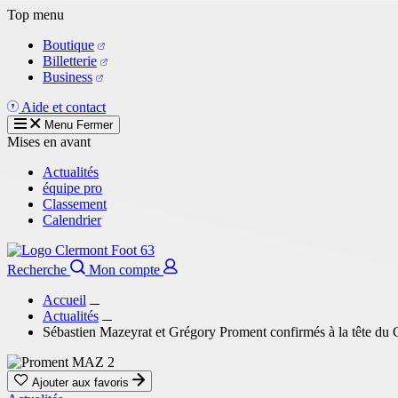
Aller
Top menu
au
Boutique
contenu
Billetterie
principal
Business
Aide et contact
Menu
Fermer
Mises en avant
Actualités
équipe pro
Classement
Calendrier
Recherche
Mon compte
Accueil
Actualités
Sébastien Mazeyrat et Grégory Proment confirmés à la tête du
Ajouter aux favoris