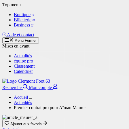
Aller
Top menu
au
Boutique
contenu
Billetterie
principal
Business
Aide et contact
Menu
Fermer
Mises en avant
Actualités
équipe pro
Classement
Calendrier
Recherche
Mon compte
Accueil
Actualités
Premier contrat pro pour Aïman Maurer
Ajouter aux favoris