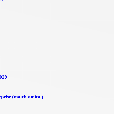
2029
eprise (match amical)