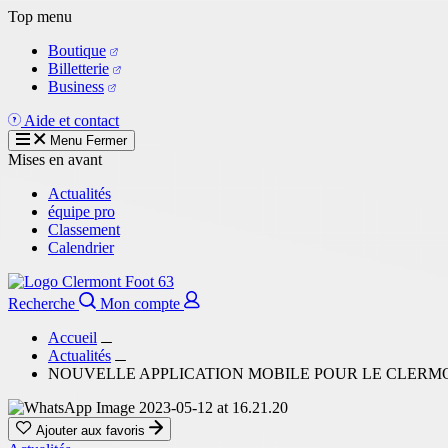
Aller
Top menu
au
Boutique
contenu
Billetterie
principal
Business
Aide et contact
Menu
Fermer
Mises en avant
Actualités
équipe pro
Classement
Calendrier
Recherche
Mon compte
Accueil
Actualités
NOUVELLE APPLICATION MOBILE POUR LE CLERMO
Ajouter aux favoris