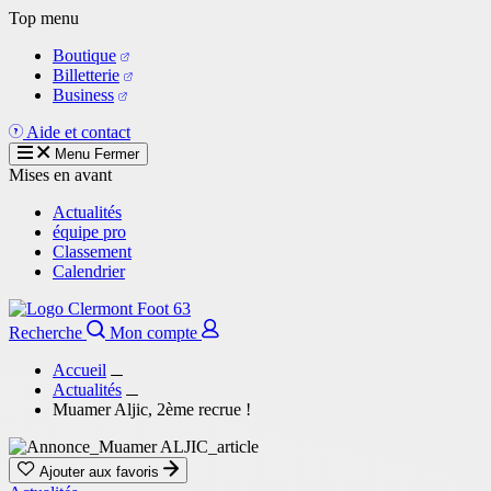
Aller
Top menu
au
Boutique
contenu
Billetterie
principal
Business
Aide et contact
Menu
Fermer
Mises en avant
Actualités
équipe pro
Classement
Calendrier
Recherche
Mon compte
Accueil
Actualités
Muamer Aljic, 2ème recrue !
Ajouter aux favoris