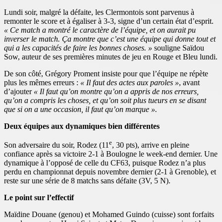
Lundi soir, malgré la défaite, les Clermontois sont parvenus à
remonter le score et à égaliser à 3-3, signe d’un certain état d’esprit.
« Ce match a montré le caractère de l’équipe, et on aurait pu
inverser le match. Ça montre que c’est une équipe qui donne tout et
qui a les capacités de faire les bonnes choses. »
souligne Saïdou
Sow, auteur de ses premières minutes de jeu en Rouge et Bleu lundi.
De son côté, Grégory Proment insiste pour que l’équipe ne répète
plus les mêmes erreurs :
« Il faut des actes aux paroles »
, avant
d’ajouter
« Il faut qu’on montre qu’on a appris de nos erreurs,
qu’on a compris les choses, et qu’on soit plus tueurs en se disant
que si on a une occasion, il faut qu’on marque ».
Deux équipes aux dynamiques bien différentes
e
Son adversaire du soir, Rodez (11
, 30 pts), arrive en pleine
confiance après sa victoire 2-1 à Boulogne le week-end dernier. Une
dynamique à l’opposé de celle du CF63, puisque Rodez n’a plus
perdu en championnat depuis novembre dernier (2-1 à Grenoble), et
reste sur une série de 8 matchs sans défaite (3V, 5 N).
Le point sur l’effectif
Maïdine Douane (genou) et Mohamed Guindo (cuisse) sont forfaits