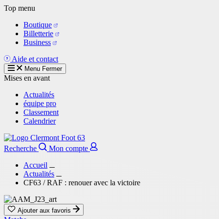
Aller
Top menu
au
Boutique
contenu
Billetterie
principal
Business
Aide et contact
Menu
Fermer
Mises en avant
Actualités
équipe pro
Classement
Calendrier
Recherche
Mon compte
Accueil
Actualités
CF63 / RAF : renouer avec la victoire
Ajouter aux favoris