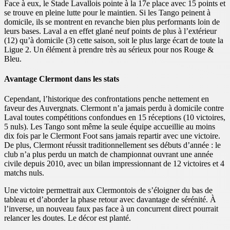
Face à eux, le Stade Lavallois pointe à la 17e place avec 15 points et
se trouve en pleine lutte pour le maintien. Si les Tango peinent à
domicile, ils se montrent en revanche bien plus performants loin de
leurs bases. Laval a en effet glané neuf points de plus à l’extérieur
(12) qu’à domicile (3) cette saison, soit le plus large écart de toute la
Ligue 2. Un élément à prendre très au sérieux pour nos Rouge &
Bleu.
Avantage Clermont dans les stats
Cependant, l’historique des confrontations penche nettement en
faveur des Auvergnats. Clermont n’a jamais perdu à domicile contre
Laval toutes compétitions confondues en 15 réceptions (10 victoires,
5 nuls). Les Tango sont même la seule équipe accueillie au moins
dix fois par le Clermont Foot sans jamais repartir avec une victoire.
De plus, Clermont réussit traditionnellement ses débuts d’année : le
club n’a plus perdu un match de championnat ouvrant une année
civile depuis 2010, avec un bilan impressionnant de 12 victoires et 4
matchs nuls.
Une victoire permettrait aux Clermontois de s’éloigner du bas de
tableau et d’aborder la phase retour avec davantage de sérénité. À
l’inverse, un nouveau faux pas face à un concurrent direct pourrait
relancer les doutes. Le décor est planté.