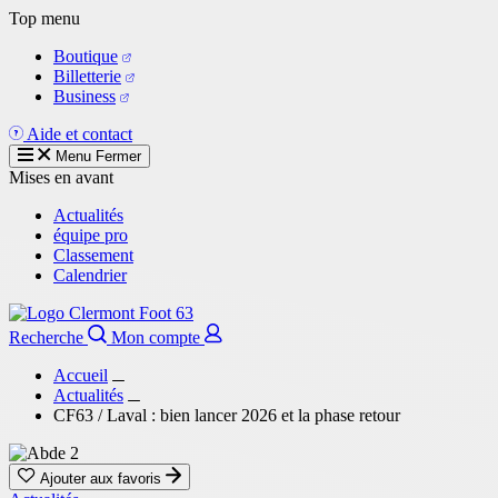
Aller
Top menu
au
Boutique
contenu
Billetterie
principal
Business
Aide et contact
Menu
Fermer
Mises en avant
Actualités
équipe pro
Classement
Calendrier
Recherche
Mon compte
Accueil
Actualités
CF63 / Laval : bien lancer 2026 et la phase retour
Ajouter aux favoris