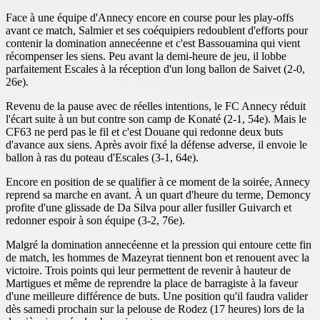
Face à une équipe d'Annecy encore en course pour les play-offs
avant ce match, Salmier et ses coéquipiers redoublent d'efforts pour
contenir la domination annecéenne et c'est Bassouamina qui vient
récompenser les siens. Peu avant la demi-heure de jeu, il lobbe
parfaitement Escales à la réception d'un long ballon de Saivet (2-0,
26e).
Revenu de la pause avec de réelles intentions, le FC Annecy réduit
l'écart suite à un but contre son camp de Konaté (2-1, 54e). Mais le
CF63 ne perd pas le fil et c'est Douane qui redonne deux buts
d'avance aux siens. Après avoir fixé la défense adverse, il envoie le
ballon à ras du poteau d'Escales (3-1, 64e).
Encore en position de se qualifier à ce moment de la soirée, Annecy
reprend sa marche en avant. À un quart d'heure du terme, Demoncy
profite d'une glissade de Da Silva pour aller fusiller Guivarch et
redonner espoir à son équipe (3-2, 76e).
Malgré la domination annecéenne et la pression qui entoure cette fin
de match, les hommes de Mazeyrat tiennent bon et renouent avec la
victoire. Trois points qui leur permettent de revenir à hauteur de
Martigues et même de reprendre la place de barragiste à la faveur
d'une meilleure différence de buts. Une position qu'il faudra valider
dès samedi prochain sur la pelouse de Rodez (17 heures) lors de la