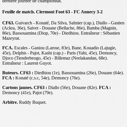
dernière journée de championnat.
Feuille de match. Clermont Foot 63 - FC Annecy 3-2
CF63.
Guivarch - Konaté, Da Silva, Salmier (cap.), Diallo - Gastien
(Ackra, 36e), Saivet - Douane (Bellache, 86e), Bamba (Magnin,
86e), Bassouamina (Diop, 70e) - Diedhiou. Entraîneur : Sébastien
Mazeyrat.
FCA.
Escales - Ganiou (Larose, 83e), Bane, Kouadio (Lajugie,
45e), Delphis - Pajot, Kashi (cap.) - Paris (Yahi, 45e), Demoncy,
Djoco (Tiendrebeogo, 45e) - Billemaz (Neelakandan, 68e).
Entraîneur : Laurent Guyot.
Buteurs. CF63 :
Diedhiou (1e), Bassouamina (26e), Douane (64e).
FCA :
Konaté (c.s.c, 54e), Demoncy (76e).
Cartons jaunes. CF63 :
Diallo (56e), Douane (82e).
FCA :
Demoncy (41e), Pajot (79e).
Arbitre.
Ruddy Buquet.