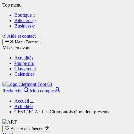
Aller
Top menu
au
Boutique
contenu
Billetterie
principal
Business
Aide et contact
Menu
Fermer
Mises en avant
Actualités
équipe pro
Classement
Calendrier
Recherche
Mon compte
Accueil
Actualités
CF63 / FCA : Les Clermontois répondent présents
Ajouter aux favoris